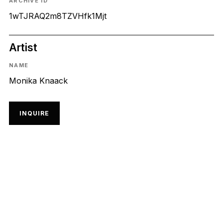
ARCHIVE ID
1wTJRAQ2m8TZVHfk1Mjt
Artist
NAME
Monika Knaack
INQUIRE