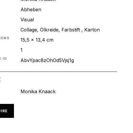
Abheben
T
Visual
Collage, Ölkreide, Farbstift , Karton
IONS
15,5 x 13,4 cm
1
 ID
AbvYpac8zOhOd5Vjsj1g
t
Monika Knaack
IRE