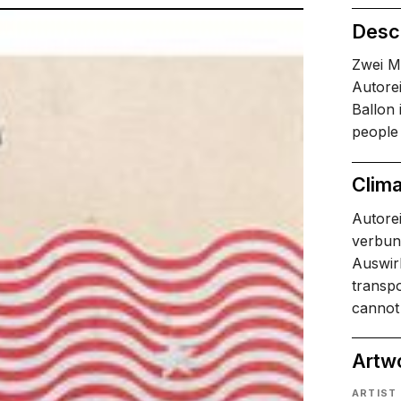
Descr
Zwei M
Autore
Ballon 
people 
Clima
Autorei
verbun
Auswirk
transpo
cannot 
Artw
ARTIST