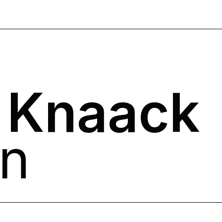
 Knaack
n