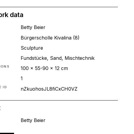
ork data
Betty Beier
Bürgerscholle Kivalina (8)
T
Sculpture
Fundstücke, Sand, Mischtechnik
IONS
100 x 55-90 x 12 cm
1
 ID
nZkuohosJL8fiCxCH0VZ
t
Betty Beier