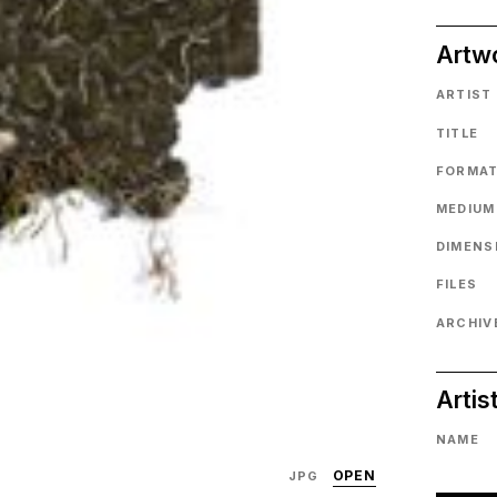
Artw
ARTIST
TITLE
FORMA
MEDIUM
DIMENS
FILES
ARCHIVE
Artis
NAME
OPEN
JPG