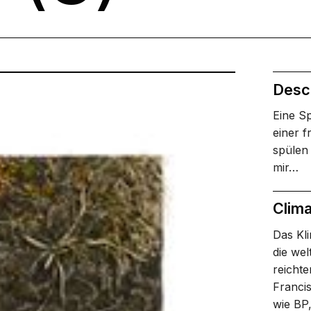
Descr
Eine Sp
einer f
spülen
mir…
Clima
Das Kli
die we
reicht
Franci
wie BP