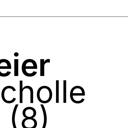
eier
cholle
 (8)